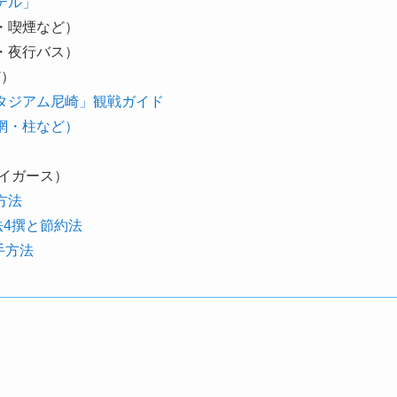
テル」
・喫煙など）
・夜行バス）
ど）
タジアム尼崎」観戦ガイド
網・柱など）
イガース）
方法
法4撰と節約法
手方法