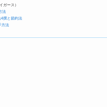
イガース）
方法
法4撰と節約法
手方法