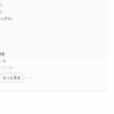
ズ）
ス）
ドッグス）
）
開催
いる
ビタンD」
もっと見る