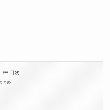
目次
のまとめ
）