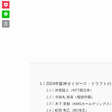
2024年阪神タイガース・ドラフト
伊原陵人（NTT西日本）
今朝丸 裕喜（報徳学園）
木下 里都（KMGホールディングス
町田 隼乙（BC埼玉）