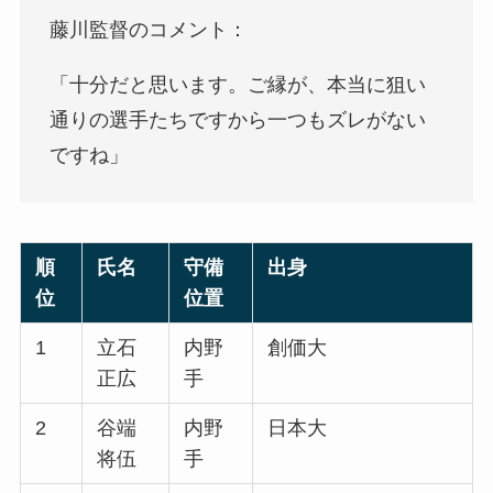
藤川監督のコメント：
「十分だと思います。ご縁が、本当に狙い
通りの選手たちですから一つもズレがない
ですね」
順
氏名
守備
出身
位
位置
1
立石
内野
創価大
正広
手
2
谷端
内野
日本大
将伍
手