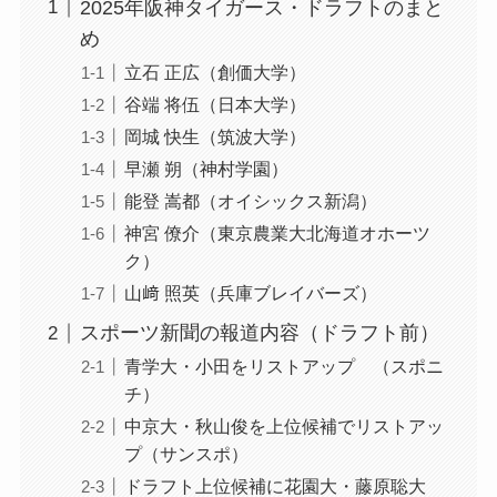
2025年阪神タイガース・ドラフトのまと
め
立石 正広（創価大学）
谷端 将伍（日本大学）
岡城 快生（筑波大学）
早瀬 朔（神村学園）
能登 嵩都（オイシックス新潟）
神宮 僚介（東京農業大北海道オホーツ
ク）
山﨑 照英（兵庫ブレイバーズ）
スポーツ新聞の報道内容（ドラフト前）
青学大・小田をリストアップ （スポニ
チ）
中京大・秋山俊を上位候補でリストアッ
プ（サンスポ）
ドラフト上位候補に花園大・藤原聡大