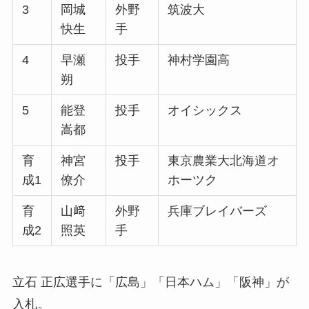
3
岡城
外野
筑波大
快生
手
4
早瀬
投手
神村学園高
朔
5
能登
投手
オイシックス
嵩都
育
神宮
投手
東京農業大北海道オ
成1
僚介
ホーツク
育
山﨑
外野
兵庫ブレイバーズ
成2
照英
手
立石 正広選手に「広島」「日本ハム」「阪神」が
入札。